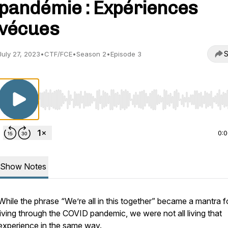
pandémie : Expériences
vécues
S
July 27, 2023
•
CTF/FCE
•
Season 2
•
Episode 3
Use Left/Right to seek, Home/End to jump to start o
0:
Show Notes
While the phrase “We’re all in this together” became a mantra f
living through the COVID pandemic, we were not all living that
experience in the same way.