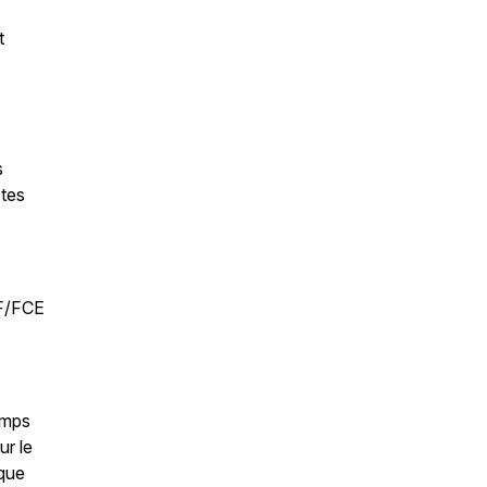
t
s
stes
TF/FCE
emps
ur le
 que