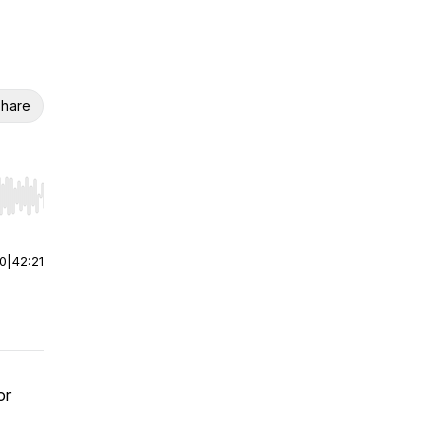
hare
r end. Hold shift to jump forward or backward.
00
|
42:21
or