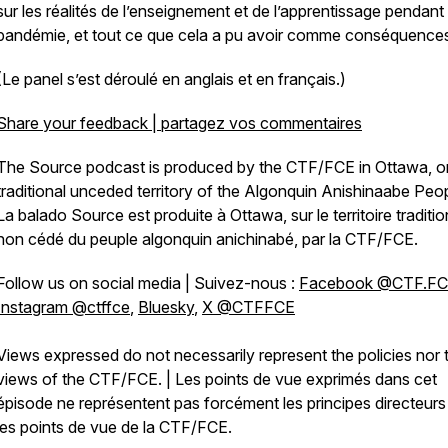
sur les réalités de l’enseignement et de l’apprentissage pendant 
pandémie, et tout ce que cela a pu avoir comme conséquence
(Le panel s’est déroulé en anglais et en français.)
Share your feedback | partagez vos commentaires
The Source podcast is produced by the CTF/FCE in Ottawa, o
traditional unceded territory of the Algonquin Anishinaabe Peop
La balado Source est produite à Ottawa, sur le territoire traditio
non cédé du peuple algonquin anichinabé, par la CTF/FCE.
Follow us on social media | Suivez-nous :
Facebook @CTF.F
Instagram @ctffce
,
Bluesky
,
X @CTFFCE
Views expressed do not necessarily represent the policies nor 
views of the CTF/FCE. | Les points de vue exprimés dans cet
épisode ne représentent pas forcément les principes directeurs
les points de vue de la CTF/FCE.