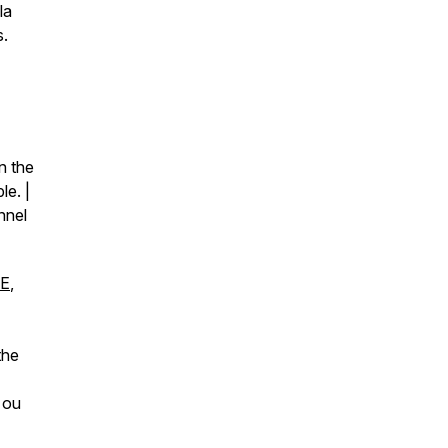
la
s.
n the
le. |
nnel
CE
,
the
 ou