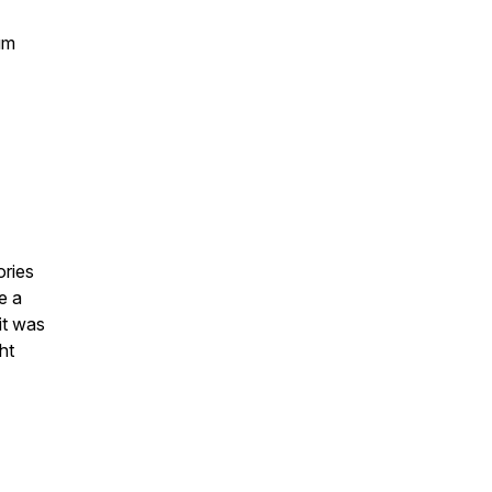
um
ories
e a
it was
ht