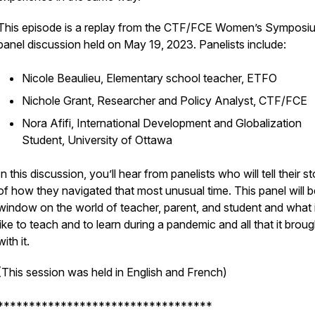
This episode is a replay from the CTF/FCE Women’s Symposi
panel discussion held on May 19, 2023. Panelists include:
Nicole Beaulieu, Elementary school teacher, ETFO
Nichole Grant, Researcher and Policy Analyst, CTF/FCE
Nora Afifi, International Development and Globalization
Student, University of Ottawa
In this discussion, you’ll hear from panelists who will tell their st
of how they navigated that most unusual time. This panel will b
window on the world of teacher, parent, and student and what 
like to teach and to learn during a pandemic and all that it broug
with it.
(This session was held in English and French)
**********************************